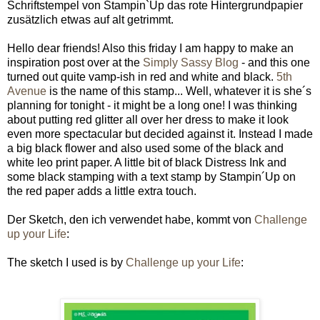
Schriftstempel von Stampin`Up das rote Hintergrundpapier
zusätzlich etwas auf alt getrimmt.
Hello dear friends! Also this friday I am happy to make an
inspiration post over at the
Simply Sassy Blog
- and this one
turned out quite vamp-ish in red and white and black.
5th
Avenue
is the name of this stamp... Well, whatever it is she´s
planning for tonight - it might be a long one! I was thinking
about putting red glitter all over her dress to make it look
even more spectacular but decided against it. Instead I made
a big black flower and also used some of the black and
white leo print paper. A little bit of black Distress Ink and
some black stamping with a text stamp by Stampin´Up on
the red paper adds a little extra touch.
Der Sketch, den ich verwendet habe, kommt von
Challenge
up your Life
:
The sketch I used is by
Challenge up your Life
: