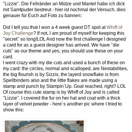
"Lizzie". Die Fellränder an Mütze und Mantel habe ich dick
mit Samtpuder bestreut - hier ist nochmal der Versuch, dies
genauer für Euch auf Foto zu bannen:
Did I tell you that I won a 4 week guest DT spot at
Whiff of
Joy Challenge
? If not, I am proud of myself for keeping this
"secret" so long!LOL And now the first challenge I designed
a card for as a guest designer has arrived. We have "die
cuts" as our theme and yes, you should use these on your
card.
I went crazy with my die cuts and used a bunch of these on
my card: the circles, normal and scalloped, are Nestabilities,
the big flourish is by Sizzix, the layerd snowflake is from
Spellbinders also and the little flakes are made using a
stamp and punch by Stampin´Up. Goal reached, right? LOL
Of course this cute stamp is by Whiff of Joy and is called
"Lizzie". I covered the fur on her hat and coat with a thick
layer of velvet powder - here´s another pic where I tried to
show this: